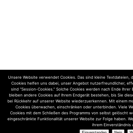
Unsere Website verwendet Cookies. Das sind kleine Textdateien, d
Cookies helfen uns dabei, unser Angebot nutzerfreundlicher, eff
sind “Session-Cookies.” Solche Cookies werden nach Ende Ihrer 
bleiben andere Cookies auf Ihrem Endgerät bestehen, bis Sie diese
bei Rückkehr auf unserer Website wiederzuerkennen. Mit einem 
Cookies überwachen, einschränken oder unterbinden. Viele We
Cookies mit dem Schließen des Programms von selbst gelöscht we
eingeschränkte Funktionalität unserer Website zur Folge haben. W
ihrem Einverständnis 
Einverstanden
Nein
W